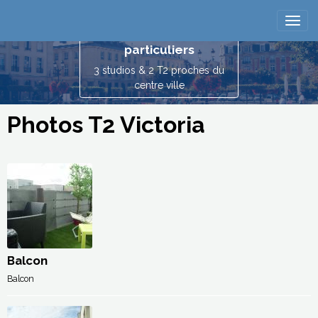
Reims location
vacances entre
particuliers
3 studios & 2 T2 proches du
centre ville
Photos T2 Victoria
Balcon
Balcon