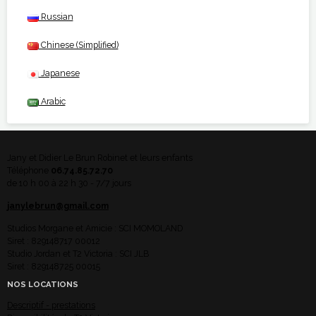
Russian
Chinese (Simplified)
Japanese
Arabic
Jany et Didier Le Brun Robinet et leurs enfants
Téléphone
06.74.85.72.70
de 10 h 00 à 22 h 30 - 7/7 jours
janylebrun@gmail.com
Studios Morgane et Amicie : SCI MOMOLAND
Siret : 829148717 00012
Studio Jordan et T2 Victoria : SCI JLB
Siret : 829148725 00015
NOS LOCATIONS
Descriptif - prestations