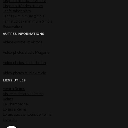
Disponibilités du T2 Victoria
Disponibilités des studios
Tarifs saisonniers
Tarif T2 - minimum 3 mois
Tarif studios - minimum 6 mois
Réservation
AUTRES INFORMATIONS
Vidéos-photos T2 Victoria
Vidéo-photos studio Morgane
Vidéo-photos studio Jordan
Vidéo-photos studio Amicie
LIENS UTILES
Venir à Reims
Visiter et découvrir Reims
Reims
Le Champagne
Loisirs à Reims
Loisirs aux alentours de Reims
Livre d'or