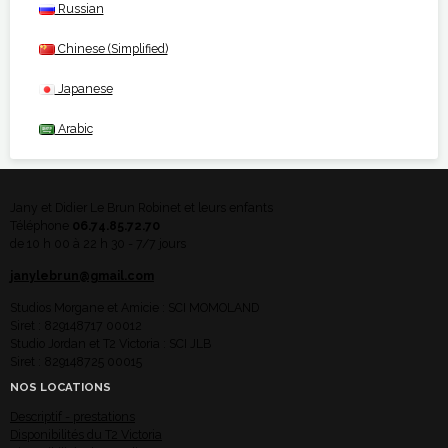
Russian
Chinese (Simplified)
Japanese
Arabic
Jany et Didier Le Brun Robinet et leurs enfants
Téléphone
06.74.85.72.70
de 10 h 00 à 22 h 30 - 7/7 jours
janylebrun@gmail.com
Studios Morgane et Amicie : SCI MOMOLAND
Siret : 829148717 00012
Studio Jordan et T2 Victoria : SCI JLB
Siret : 829148725 00015
NOS LOCATIONS
Descriptif - prestations
Disponibilités du T2 Victoria