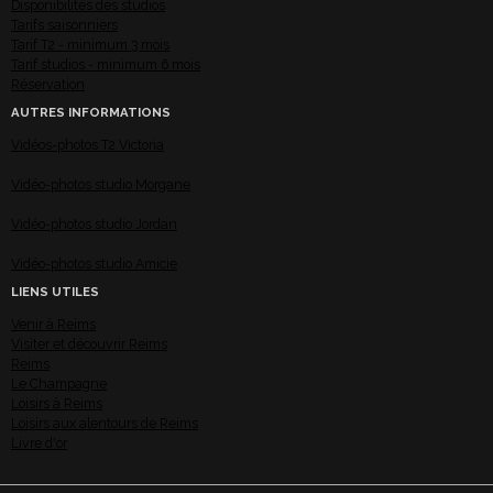
Disponibilités des studios
Tarifs saisonniers
Tarif T2 - minimum 3 mois
Tarif studios - minimum 6 mois
Réservation
AUTRES INFORMATIONS
Vidéos-photos T2 Victoria
Vidéo-photos studio Morgane
Vidéo-photos studio Jordan
Vidéo-photos studio Amicie
LIENS UTILES
Venir à Reims
Visiter et découvrir Reims
Reims
Le Champagne
Loisirs à Reims
Loisirs aux alentours de Reims
Livre d'or