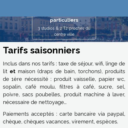
Reims location
vacances entre
particuliers
3 studios & 2 T2 proches du
centre ville
Tarifs saisonniers
Inclus dans nos tarifs : taxe de séjour, wifi, linge de
lit
et
maison (draps de bain, torchons), produits
de 1ère nécessité : produit vaisselle, papier wc,
sopalin, café moulu, filtres à café, sucre, sel,
poivre, sacs poubelles, produit machine à laver,
nécessaire de nettoyage...
Paiements acceptés : carte bancaire via paypal,
chèque, chèques vacances, virement, espèces.