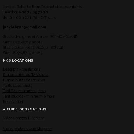
Jany et Didier Le Brun Robinet et leurs enfants
Téléphone
06.74.85.72.70
de 10 h 00 à 22 h 30 - 7/7 jours
janylebrun@gmail.com
Studios Morgane et Amicie : SCI MOMOLAND
Siret : 829148717 00012
Studio Jordan et T2 Victoria : SCI JLB
Siret : 829148725 00015
NOS LOCATIONS
Descriptif - prestations
Disponibilités du T2 Victoria
Disponibilités des studios
Tarifs saisonniers
Tarif T2 - minimum 3 mois
Tarif studios - minimum 6 mois
Réservation
AUTRES INFORMATIONS
Vidéos-photos T2 Victoria
Vidéo-photos studio Morgane