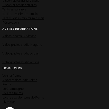
Disponibilités du T2 Victoria
Disponibilités des studios
Tarifs saisonniers
Tarif T2 - minimum 3 mois
Tarif studios - minimum 6 mois
Réservation
AUTRES INFORMATIONS
Vidéos-photos T2 Victoria
Vidéo-photos studio Morgane
Vidéo-photos studio Jordan
Vidéo-photos studio Amicie
LIENS UTILES
Venir à Reims
Visiter et découvrir Reims
Reims
Le Champagne
Loisirs à Reims
Loisirs aux alentours de Reims
Livre d'or