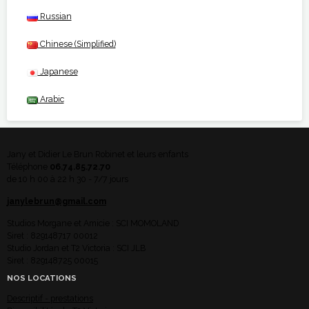
Russian
Chinese (Simplified)
Japanese
Arabic
Jany et Didier Le Brun Robinet et leurs enfants
Téléphone
06.74.85.72.70
de 10 h 00 à 22 h 30 - 7/7 jours
janylebrun@gmail.com
Studios Morgane et Amicie : SCI MOMOLAND
Siret : 829148717 00012
Studio Jordan et T2 Victoria : SCI JLB
Siret : 829148725 00015
NOS LOCATIONS
Descriptif - prestations