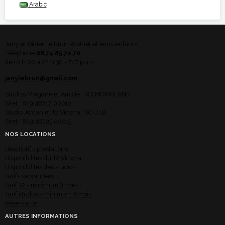
Arabic
Jany et Didier Le Brun Robinet et leurs enfants
Téléphone
06.74.85.72.70
de 10 h 00 à 22 h 30 - 7/7 jours
janylebrun@gmail.com
Studios Morgane et Amicie : SCI MOMOLAND
Siret : 829148717 00012
Studio Jordan et T2 Victoria : SCI JLB
Siret : 829148725 00015
NOS LOCATIONS
Descriptif - prestations
Disponibilités du T2 Victoria
Disponibilités des studios
Tarifs saisonniers
Tarif T2 - minimum 3 mois
Tarif studios - minimum 6 mois
Réservation
AUTRES INFORMATIONS