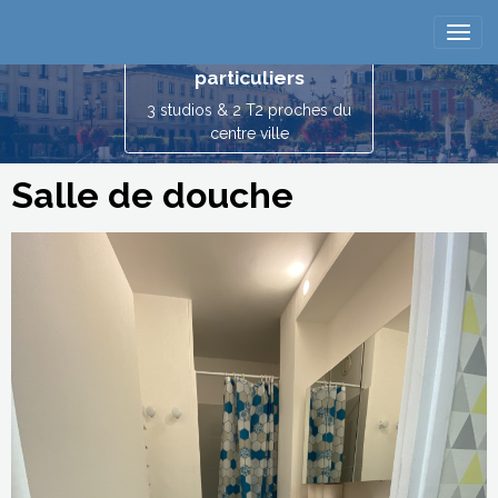
Reims location
vacances entre
particuliers
3 studios & 2 T2 proches du
centre ville
Salle de douche