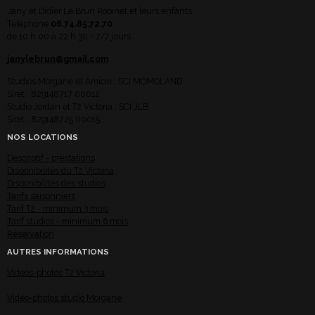
Jany et Didier Le Brun Robinet et leurs enfants
Téléphone
06.74.85.72.70
de 10 h 00 à 22 h 30 - 7/7 jours
janylebrun@gmail.com
Studios Morgane et Amicie : SCI MOMOLAND
Siret : 829148717 00012
Studio Jordan et T2 Victoria : SCI JLB
Siret : 829148725 00015
NOS LOCATIONS
Descriptif - prestations
Disponibilités du T2 Victoria
Disponibilités des studios
Tarifs saisonniers
Tarif T2 - minimum 3 mois
Tarif studios - minimum 6 mois
Réservation
AUTRES INFORMATIONS
Vidéos-photos T2 Victoria
Vidéo-photos studio Morgane